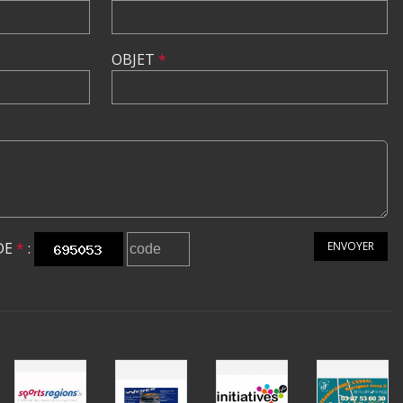
OBJET
*
DE
*
:
ENVOYER